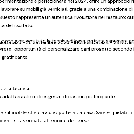
sperimentazione e perfezionata nel 2024, offre un approccio riv
avorare su mobili già verniciati, grazie a una combinazione di 
Questo rappresenta un’autentica rivoluzione nel restauro: duran
à del risultato.
, dopo aver acquisito la tecnica di base, potrete esprimere ap
olo
Data
23 - 26 Settembre 2026 - INGLESE
Data
24 - 28 Nove
avrete l’opportunità di personalizzare ogni progetto secondo il
 gratificante.
della tecnica.
a adattarsi alle reali esigenze di ciascun partecipante.
ente sul mobile che ciascuno porterà da casa. Sarete guidati in
tamente trasformato al termine del corso
.