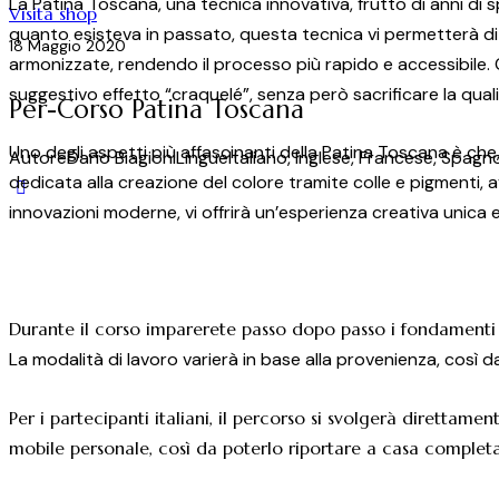
La Patina Toscana, una tecnica innovativa, frutto di anni di 
Visita shop
quanto esisteva in passato, questa tecnica vi permetterà di l
18 Maggio 2020
armonizzate, rendendo il processo più rapido e accessibile. 
suggestivo effetto “craquelé”, senza però sacrificare la qualit
Per-Corso Patina Toscana
Uno degli aspetti più affascinanti della Patina Toscana è che
Autore
Dario Biagioni
Lingue
Italiano, Inglese, Francese, Spagn
dedicata alla creazione del colore tramite colle e pigmenti, 
innovazioni moderne, vi offrirà un’esperienza creativa unica e
Durante il corso imparerete passo dopo passo i fondamenti 
La modalità di lavoro varierà in base alla provenienza, così d
Per i partecipanti italiani, il percorso si svolgerà direttam
mobile personale, così da poterlo riportare a casa comple