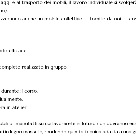
viaggi e al trasporto dei mobili, il lavoro individuale si svolge
io).
realizzeranno anche un mobile collettivo — fornito da noi — c
do efficace:
e completo realizzato in gruppo.
 durante il corso.
idualmente.
rà in atelier.
mobili o i manufatti su cui lavorerete in futuro non dovranno e
zati in legno massello, rendendo questa tecnica adatta a una gr