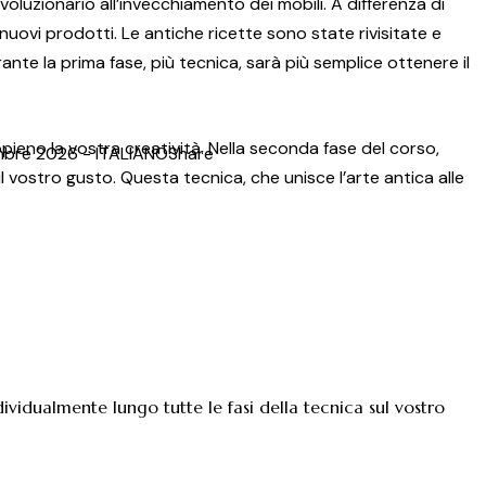
oluzionario all’invecchiamento dei mobili. A differenza di
nuovi prodotti. Le antiche ricette sono state rivisitate e
te la prima fase, più tecnica, sarà più semplice ottenere il
pieno la vostra creatività. Nella seconda fase del corso,
mbre 2026 - ITALIANO
Share
 vostro gusto. Questa tecnica, che unisce l’arte antica alle
dividualmente lungo tutte le fasi della tecnica sul vostro