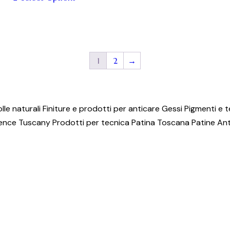
scelte
Questo
nella
prodotto
pagina
ha
del
più
1
2
→
prodotto
varianti.
Le
opzioni
possono
lle naturali
Finiture e prodotti per anticare
Gessi
Pigmenti e t
essere
ence
Tuscany
Prodotti per tecnica
Patina Toscana
Patine An
scelte
nella
pagina
del
prodotto