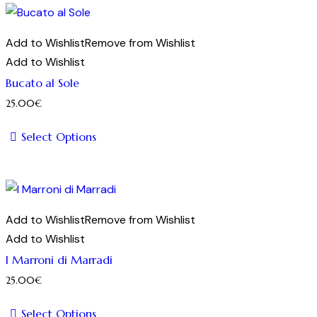
ha
più
Add to Wishlist
Remove from Wishlist
varianti.
Add to Wishlist
Le
Bucato al Sole
opzioni
25.00
€
possono
essere
Select Options
scelte
Questo
nella
prodotto
pagina
ha
del
più
Add to Wishlist
Remove from Wishlist
prodotto
varianti.
Add to Wishlist
Le
I Marroni di Marradi
opzioni
25.00
€
possono
essere
Select Options