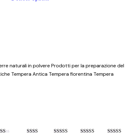
scelte
Questo
nella
prodotto
pagina
ha
del
più
prodotto
varianti.
Le
opzioni
possono
erre naturali in polvere
Prodotti per la preparazione del
essere
tiche
Tempera Antica
Tempera fiorentina
Tempera
scelte
nella
pagina
del
prodotto
Valutato
Valutato
Valutato
Valutato
4
Valutato
5
su