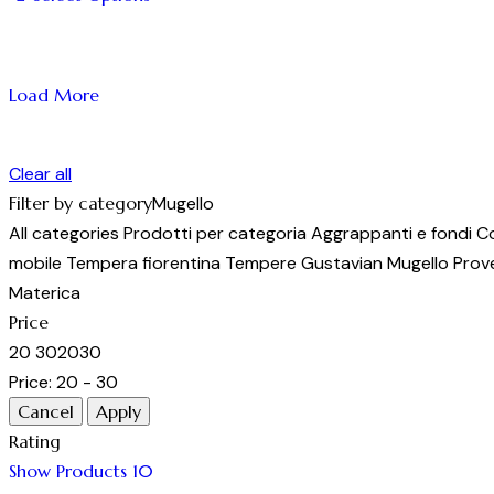
scelte
Questo
nella
prodotto
pagina
ha
Load More
del
più
prodotto
varianti.
Le
Clear all
opzioni
Filter by category
Mugello
possono
All categories
Prodotti per categoria
Aggrappanti e fondi
Co
essere
mobile
Tempera fiorentina
Tempere
Gustavian
Mugello
Prov
scelte
Materica
nella
Price
pagina
20
30
20
30
del
Price:
20 - 30
prodotto
Rating
Show Products
10