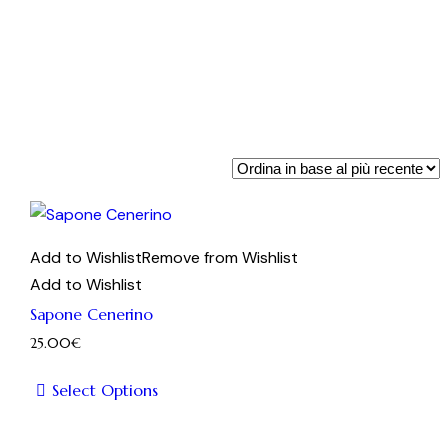
Add to Wishlist
Remove from Wishlist
Add to Wishlist
Sapone Cenerino
25.00
€
Select Options
Questo
prodotto