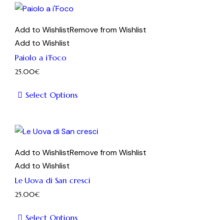
ha
più
Add to Wishlist
Remove from Wishlist
varianti.
Add to Wishlist
Le
Paiolo a i’Foco
opzioni
25.00
€
possono
essere
Select Options
scelte
Questo
nella
prodotto
pagina
ha
del
più
Add to Wishlist
Remove from Wishlist
prodotto
varianti.
Add to Wishlist
Le
Le Uova di San cresci
opzioni
25.00
€
possono
essere
Select Options