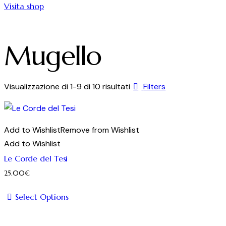
Visita shop
Mugello
Ordina
Visualizzazione di 1-9 di 10 risultati
Filters
in
base
al
Add to Wishlist
Remove from Wishlist
più
Add to Wishlist
recente
Le Corde del Tesi
25.00
€
Select Options
Questo
prodotto