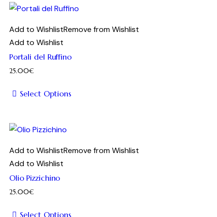
ha
più
Add to Wishlist
Remove from Wishlist
varianti.
Add to Wishlist
Le
Portali del Ruffino
opzioni
25.00
€
possono
essere
Select Options
scelte
Questo
nella
prodotto
pagina
ha
del
più
Add to Wishlist
Remove from Wishlist
prodotto
varianti.
Add to Wishlist
Le
Olio Pizzichino
opzioni
25.00
€
possono
essere
Select Options