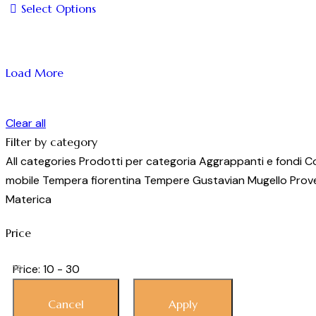
essere
Select Options
scelte
Questo
nella
prodotto
pagina
ha
Load More
del
più
prodotto
varianti.
Le
Clear all
opzioni
Filter by category
possono
All categories
Prodotti per categoria
Aggrappanti e fondi
Co
essere
mobile
Tempera fiorentina
Tempere
Gustavian
Mugello
Prov
scelte
Materica
nella
Price
pagina
del
Price:
10 - 30
10
prodotto