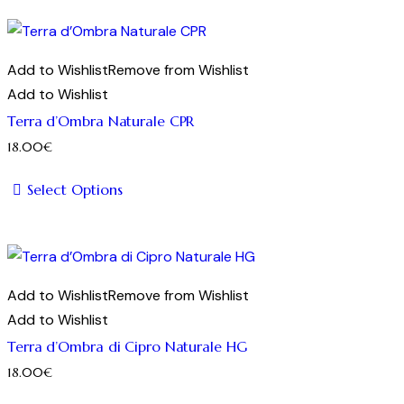
prodotto
ha
più
Add to Wishlist
Remove from Wishlist
varianti.
Add to Wishlist
Le
Terra d’Ombra Naturale CPR
opzioni
18.00
€
possono
essere
Select Options
scelte
Questo
nella
prodotto
pagina
ha
del
più
Add to Wishlist
Remove from Wishlist
prodotto
varianti.
Add to Wishlist
Le
Terra d’Ombra di Cipro Naturale HG
opzioni
18.00
€
possono