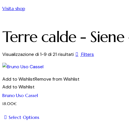
Visita shop
Terre calde - Sien
Ordina
Visualizzazione di 1-9 di 21 risultati
Filters
in
base
al
Add to Wishlist
Remove from Wishlist
più
Add to Wishlist
recente
Bruno Uso Cassel
18.00
€
Select Options
Questo