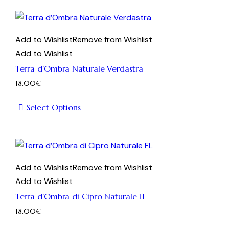
prodotto
ha
più
Add to Wishlist
Remove from Wishlist
varianti.
Add to Wishlist
Le
Terra d’Ombra Naturale Verdastra
opzioni
18.00
€
possono
essere
Select Options
scelte
Questo
nella
prodotto
pagina
ha
del
più
Add to Wishlist
Remove from Wishlist
prodotto
varianti.
Add to Wishlist
Le
Terra d’Ombra di Cipro Naturale FL
opzioni
18.00
€
possono