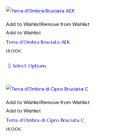
prodotto
ha
più
Add to Wishlist
Remove from Wishlist
varianti.
Add to Wishlist
Le
Terra d’Ombra Bruciata AEK
opzioni
18.00
€
possono
essere
Select Options
scelte
Questo
nella
prodotto
pagina
ha
del
più
Add to Wishlist
Remove from Wishlist
prodotto
varianti.
Add to Wishlist
Le
Terra d’Ombra di Cipro Bruciata C
opzioni
18.00
€
possono