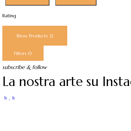
Rating
Show Products
21
Filters
0
subscribe & follow
La nostra arte su Inst