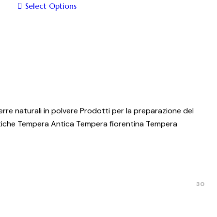
essere
Select Options
scelte
Questo
nella
prodotto
pagina
ha
del
più
prodotto
varianti.
Le
opzioni
possono
erre naturali in polvere
Prodotti per la preparazione del
essere
tiche
Tempera Antica
Tempera fiorentina
Tempera
scelte
nella
pagina
del
30
prodotto