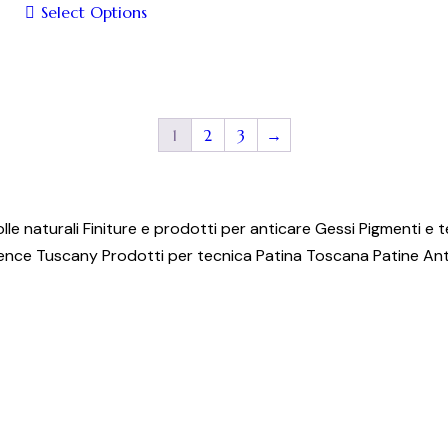
essere
Select Options
scelte
Questo
nella
prodotto
pagina
ha
del
più
1
2
3
→
prodotto
varianti.
Le
opzioni
possono
lle naturali
Finiture e prodotti per anticare
Gessi
Pigmenti e t
essere
ence
Tuscany
Prodotti per tecnica
Patina Toscana
Patine An
scelte
nella
pagina
del
prodotto