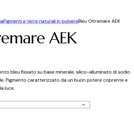
ia
Pigmenti e terre naturali in polvere
Bleu Oltremare AEK
tremare AEK
to bleu fissato su base minerale, silico-alluminato di sodio
ale. Pigmento caratterizzato da un buon potere coprente e
a luce.