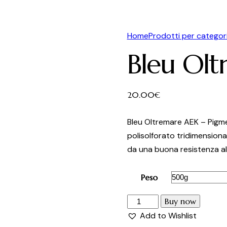
Home
Prodotti per categor
Bleu Ol
20.00
€
Bleu Oltremare AEK – Pigmen
polisolforato tridimension
da una buona resistenza all
Peso
Bleu
Buy now
Oltremare
Add to Wishlist