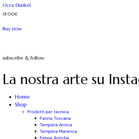
Ocra Dunkel
18.00
€
Questo
Buy now
prodotto
ha
più
varianti.
subscribe & follow
Le
La nostra arte su Inst
opzioni
possono
essere
Home
scelte
Shop
nella
Prodotti per tecnica
pagina
Patina Toscana
del
Tempera Antica
Tempera Materica
prodotto
Patine Antiche