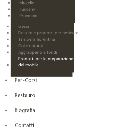
Mugello
Tuscany
Provence
Gessi
Finiture e prodotti per anticare
Tempera fiorentina
Colle naturali
Aggrappanti e fondi
Prodotti per la preparazione
del mobile
Per-Corsi
Restauro
Biografia
Contatti