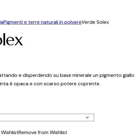
ia
Pigmenti e terre naturali in polvere
Verde Solex
lex
attando e disperdendo su base minerale un pigmento giallo
tinta è opaca e con scarso potere coprente.
Wishlist
Remove from Wishlist