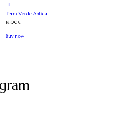
Terra Verde Antica
18.00
€
Questo
Buy now
prodotto
ha
più
varianti.
Le
agram
opzioni
possono
essere
scelte
nella
pagina
del