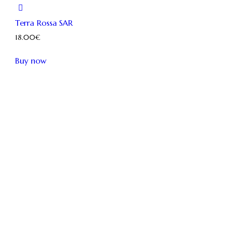
Terra Rossa SAR
18.00
€
Questo
Buy now
prodotto
ha
più
varianti.
Le
opzioni
possono
essere
scelte
nella
pagina
del