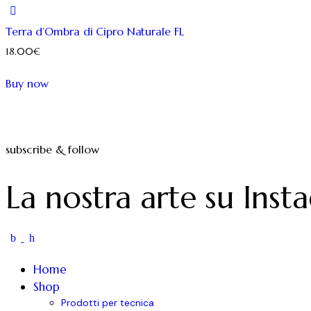
Terra d’Ombra di Cipro Naturale FL
18.00
€
Questo
Buy now
prodotto
ha
più
varianti.
subscribe & follow
Le
La nostra arte su Inst
opzioni
possono
essere
scelte
nella
Home
pagina
Shop
del
Prodotti per tecnica