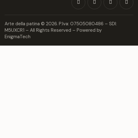
Arte della patina
© 2026. P.Iva: 07505080486 – SDI:
M5UXCR1 – All Rights Reserved – Powered by
EnigmaTech