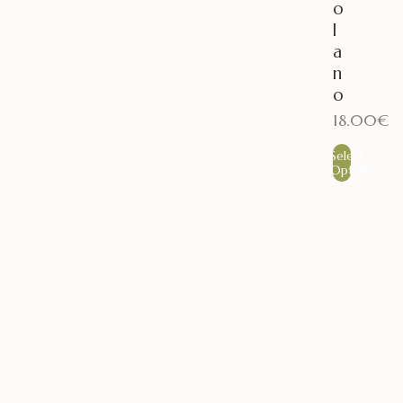
o
l
a
n
o
18.00
€
Select
Options