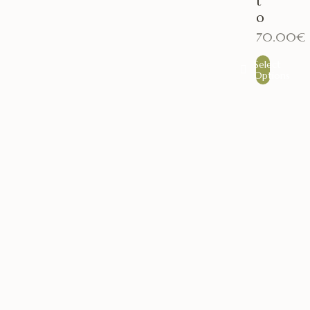
t
o
70.00
€
Select
Options