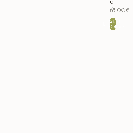
o
65.00
€
Select
Options